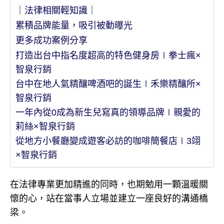
｜法律相關輕知識｜
累積品牌能量，吸引被動曝光
更多成功案例分享
打造出台中指名度超高的特色健身房∣拳士瘋×
智泉行銷
台中在地人氣精釀啤酒吧的誕生∣禾樂精釀所×
智泉行銷
一年內從0成為新生兒寫真的領導品牌∣親愛的
莉絲×智泉行銷
從地方小餐廳變成遊客必訪的咖啡簡餐店∣3翊
×智泉行銷
在法律專業更加精進的同時，也期勉用一顆溫暖關
懷的心，站在當事人立場並建立一座良好的溝通橋
梁。