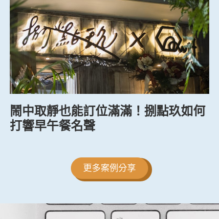
鬧中取靜也能訂位滿滿！捌點玖如何
打響早午餐名聲
更多案例分享